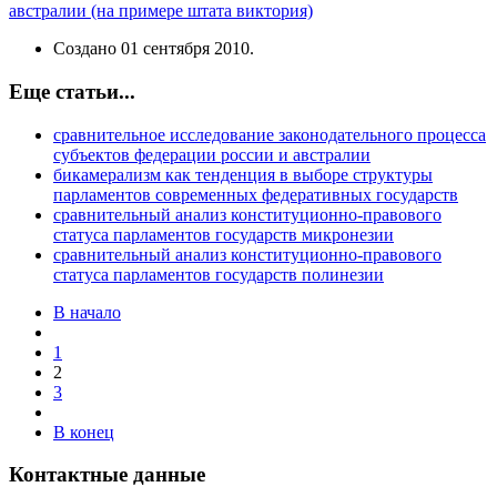
австралии (на примере штата виктория)
Создано
01 сентября 2010
.
Еще статьи...
сравнительное исследование законодательного процесса
субъектов федерации россии и австралии
бикамерализм как тенденция в выборе структуры
парламентов современных федеративных государств
сравнительный анализ конституционно-правового
статуса парламентов государств микронезии
сравнительный анализ конституционно-правового
статуса парламентов государств полинезии
В начало
1
2
3
В конец
Контактные данные