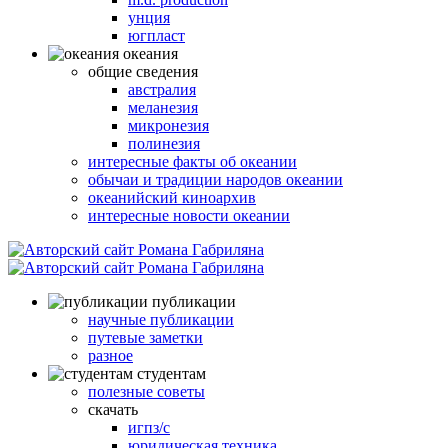
унция
югпласт
океания
общие сведения
австралия
меланезия
микронезия
полинезия
интересные факты об океании
обычаи и традиции народов океании
океанийский киноархив
интересные новости океании
публикации
научные публикации
путевые заметки
разное
студентам
полезные советы
скачать
игпз/с
юридическая техника