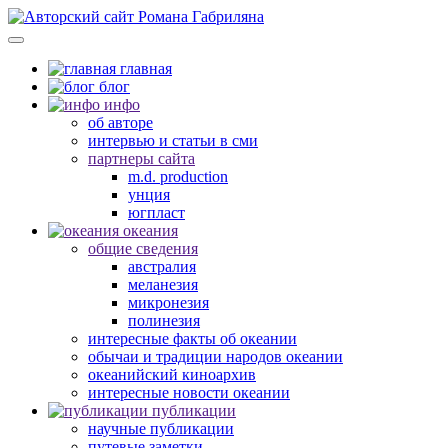
главная
блог
инфо
об авторе
интервью и статьи в сми
партнеры сайта
m.d. production
унция
югпласт
океания
общие сведения
австралия
меланезия
микронезия
полинезия
интересные факты об океании
обычаи и традиции народов океании
океанийский киноархив
интересные новости океании
публикации
научные публикации
путевые заметки