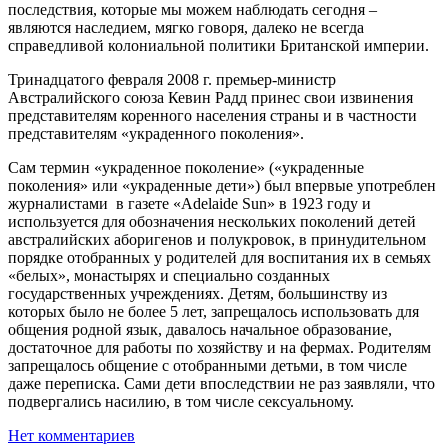
последствия, которые мы можем наблюдать сегодня –
являются наследием, мягко говоря, далеко не всегда
справедливой колониальной политики Британской империи.
Тринадцатого февраля 2008 г. премьер-министр
Австралийского союза Кевин Радд принес свои извинения
представителям коренного населения страны и в частности
представителям «украденного поколения».
Сам термин «украденное поколение» («украденные
поколения» или «украденные дети») был впервые употреблен
журналистами в газете «Adelaide Sun» в 1923 году и
используется для обозначения нескольких поколений детей
австралийских аборигенов и полукровок, в принудительном
порядке отобранных у родителей для воспитания их в семьях
«белых», монастырях и специально созданных
государственных учреждениях. Детям, большинству из
которых было не более 5 лет, запрещалось использовать для
общения родной язык, давалось начальное образование,
достаточное для работы по хозяйству и на фермах. Родителям
запрещалось общение с отобранными детьми, в том числе
даже переписка. Сами дети впоследствии не раз заявляли, что
подвергались насилию, в том числе сексуальному.
Нет комментариев