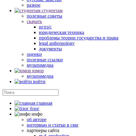
разное
студентам
полезные советы
скачать
игпз/с
юридическая техника
проблемы теории государства и права
legal anthropology
документы
оценки
полезные ссылки
мультимедиа
юмор
мультимедиа
войти
главная
блог
инфо
об авторе
интервью и статьи в сми
партнеры сайта
m.d. production