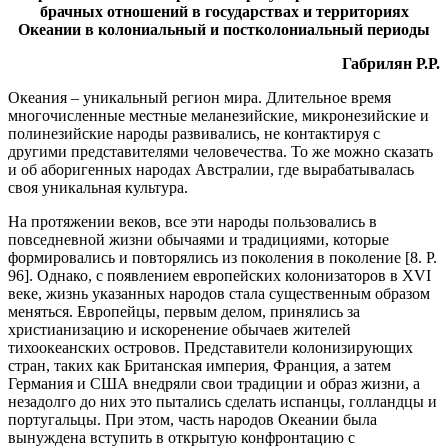
брачных отношений в государствах и территориях
Океании в колониальный и постколониальный периоды
Габрилян Р.Р.
Океания – уникальный регион мира. Длительное время
многочисленные местные меланезийские, микронезийские и
полинезийские народы развивались, не контактируя с
другими представителями человечества. То же можно сказать
и об аборигенных народах Австралии, где вырабатывалась
своя уникальная культура.
На протяжении веков, все эти народы пользовались в
повседневной жизни обычаями и традициями, которые
формировались и повторялись из поколения в поколение [8. P.
96]. Однако, с появлением европейских колонизаторов в XVI
веке, жизнь указанных народов стала существенным образом
меняться. Европейцы, первым делом, принялись за
христианизацию и искоренение обычаев жителей
тихоокеанских островов. Представители колонизирующих
стран, таких как Британская империя, Франция, а затем
Германия и США внедряли свои традиции и образ жизни, а
незадолго до них это пытались сделать испанцы, голландцы и
португальцы. При этом, часть народов Океании была
вынуждена вступить в открытую конфронтацию с