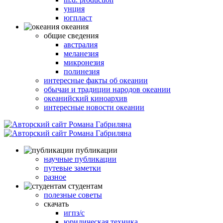
унция
югпласт
океания
общие сведения
австралия
меланезия
микронезия
полинезия
интересные факты об океании
обычаи и традиции народов океании
океанийский киноархив
интересные новости океании
публикации
научные публикации
путевые заметки
разное
студентам
полезные советы
скачать
игпз/с
юридическая техника