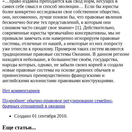
«…право издавна преподается как свод норм, несущих в
самих себе смысл и способ эволюции… Если бы юристы
более конкретно исследовали свое собственное общество,
они, несомненно, лучше поняли бы, что правовые явления
бесконечно богаче тех представлений, к которым они
слишком часто сводят свое знание» [1]. Действительно,
современные юристы чрезвычайно консервативны, мы не
привыкли замечать или намеренно игнорируем правовые
системы, отличные от нашей, а некоторые из них попросту
уже отнесли к прошлому. Примером таких систем являются
традиционные правовые системы Океании. В данном регионе
находятся небольшие, в большинстве своём, государства,
народы которых, однако, не забыли своих корней и создали
новые правовые системы на основе древних обычаев и
привнесенных преимущественно французскими и
английскими колонистами правовыми конструкциями.
Нет комментариев
Подробнее: обычно-правовое регулирование семейно-
брачных отношений в океании
Создано
01 сентября 2010
.
Еще статьи...