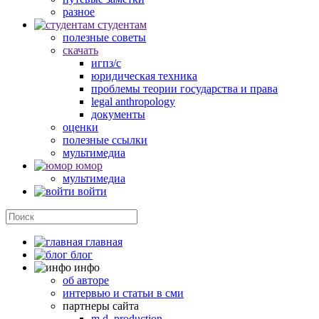
разное
студентам
полезные советы
скачать
игпз/с
юридическая техника
проблемы теории государства и права
legal anthropology
документы
оценки
полезные ссылки
мультимедиа
юмор
мультимедиа
войти
главная
блог
инфо
об авторе
интервью и статьи в сми
партнеры сайта
m.d. production