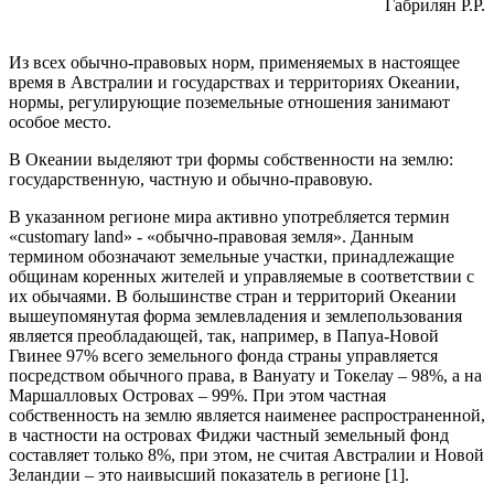
Габрилян Р.Р.
Из всех обычно-правовых норм, применяемых в настоящее
время в Австралии и государствах и территориях Океании,
нормы, регулирующие поземельные отношения занимают
особое место.
В Океании выделяют три формы собственности на землю:
государственную, частную и обычно-правовую.
В указанном регионе мира активно употребляется термин
«customary land» - «обычно-правовая земля». Данным
термином обозначают земельные участки, принадлежащие
общинам коренных жителей и управляемые в соответствии с
их обычаями. В большинстве стран и территорий Океании
вышеупомянутая форма землевладения и землепользования
является преобладающей, так, например, в Папуа-Новой
Гвинее 97% всего земельного фонда страны управляется
посредством обычного права, в Вануату и Токелау – 98%, а на
Маршалловых Островах – 99%. При этом частная
собственность на землю является наименее распространенной,
в частности на островах Фиджи частный земельный фонд
составляет только 8%, при этом, не считая Австралии и Новой
Зеландии – это наивысший показатель в регионе [1].