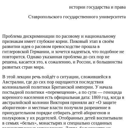
истории государства и права
Ставропольского государственного университета
Проблема дискриминации по расовому и национальному
признакам имеет глубокие корни. Пиковый этап в своём
развитии идея о расовом превосходстве прошла в
гитлеровской Германии, и хочется надеяться, что подобное не
повторится. Однако указанная проблема до сих пор не
решена, касается это, к сожалению, и России, и большинства
развитых стран мира.
В этой лекции речь пойдёт о ситуации, сложившейся в
Австралии, где до сих пор ощущаются последствия
колониальной политики Британской империи. У начала
постыдной политики «перемещения», а по сути — геноцида
коренного населения есть официальная дата: 1869 год, когда в
австралийской колонии Виктория приняли акт «О защите
аборигенов» и местные власти получили разрешение в
принудительном порядке отбирать детей аборигенов и
полукровок у их родителей. Отобранных детей воспитывали
в семьях «белых», монастырях и специально созданных