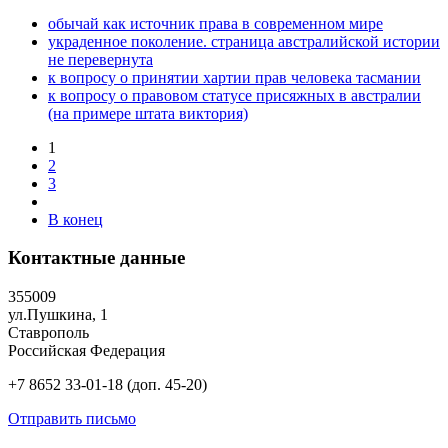
обычай как источник права в современном мире
украденное поколение. страница австралийской истории
не перевернута
к вопросу о принятии хартии прав человека тасмании
к вопросу о правовом статусе присяжных в австралии
(на примере штата виктория)
1
2
3
В конец
Контактные данные
355009
ул.Пушкина, 1
Ставрополь
Российская Федерация
+7 8652 33-01-18 (доп. 45-20)
Отправить письмо