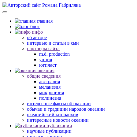
главная
блог
инфо
об авторе
интервью и статьи в сми
партнеры сайта
m.d. production
унция
югпласт
океания
общие сведения
австралия
меланезия
микронезия
полинезия
интересные факты об океании
обычаи и традиции народов океании
океанийский киноархив
интересные новости океании
публикации
научные публикации
путевые заметки