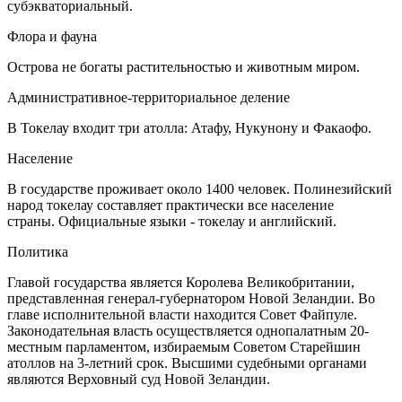
субэкваториальный.
Флора и фауна
Острова не богаты растительностью и животным миром.
Административное-территориальное деление
В Токелау входит три атолла: Атафу, Нукунону и Факаофо.
Население
В государстве проживает около 1400 человек. Полинезийский
народ токелау составляет практически все население
страны. Официальные языки - токелау и английский.
Политика
Главой государства является Королева Великобритании,
представленная генерал-губернатором Новой Зеландии. Во
главе исполнительной власти находится Совет Файпуле.
Законодательная власть осуществляется однопалатным 20-
местным парламентом, избираемым Советом Старейшин
атоллов на 3-летний срок. Высшими судебными органами
являются Верховный суд Новой Зеландии.