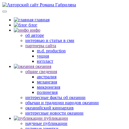
главная
блог
инфо
об авторе
интервью и статьи в сми
партнеры сайта
m.d. production
унция
югпласт
океания
общие сведения
австралия
меланезия
микронезия
полинезия
интересные факты об океании
обычаи и традиции народов океании
океанийский киноархив
интересные новости океании
публикации
научные публикации
путевые заметки