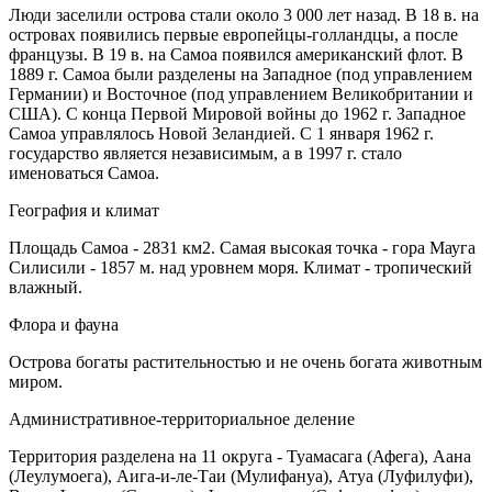
Люди заселили острова стали около 3 000 лет назад. В 18 в. на
островах появились первые европейцы-голландцы, а после
французы. В 19 в. на Самоа появился американский флот. В
1889 г. Самоа были разделены на Западное (под управлением
Германии) и Восточное (под управлением Великобритании и
США). С конца Первой Мировой войны до 1962 г. Западное
Самоа управлялось Новой Зеландией. С 1 января 1962 г.
государство является независимым, а в 1997 г. стало
именоваться Самоа.
География и климат
Площадь Самоа - 2831 км2. Самая высокая точка - гора Мауга
Силисили - 1857 м. над уровнем моря. Климат - тропический
влажный.
Флора и фауна
Острова богаты растительностью и не очень богата животным
миром.
Административное-территориальное деление
Территория разделена на 11 округа - Туамасага (Афега), Аана
(Леулумоега), Аига-и-ле-Таи (Мулифануа), Атуа (Луфилуфи),