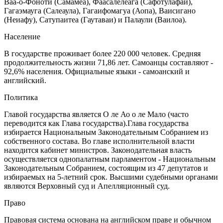
Ваа-о-Фоноти (Самамеа), Фаасалелеага (Сафотулафаи),
Гагаэмауга (Салеаула), Гагаифомагуа (Аопа), Ваисигано
(Неиафу), Сатупаитеа (Гаутаваи) и Палаули (Ваилоа).
Население
В государстве проживает более 220 000 человек. Средняя
продолжительность жизни 71,86 лет. Самоанцы составляют -
92,6% населения. Официальные языки - самоанский и
английский.
Политика
Главой государства является О ле Ао о ле Мало (часто
переводится как Глава государства).Глава государства
избирается Национальным Законодательным Собранием из
собственного состава. Во главе исполнительной власти
находится кабинет министров. Законодательная власть
осуществляется однопалатным парламентом - Национальным
Законодательным Собранием, состоящим из 47 депутатов и
избираемых на 5-летний срок. Высшими судебными органами
являются Верховный суд и Апелляционный суд.
Право
Правовая система основана на английском праве и обычном