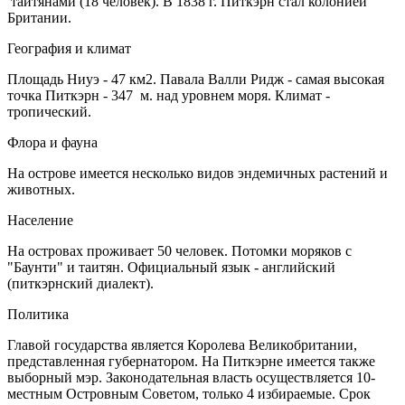
таитянами (18 человек). В 1838 г. Питкэрн стал колонией
Британии.
География и климат
Площадь Ниуэ - 47 км2. Павала Валли Ридж - самая высокая
точка Питкэрн - 347 м. над уровнем моря. Климат -
тропический.
Флора и фауна
На острове имеется несколько видов эндемичных растений и
животных.
Население
На островах проживает 50 человек. Потомки моряков с
"Баунти" и таитян. Официальный язык - английский
(питкэрнский диалект).
Политика
Главой государства является Королева Великобритании,
представленная губернатором. На Питкэрне имеется также
выборный мэр. Законодательная власть осуществляется 10-
местным Островным Советом, только 4 избираемые. Срок