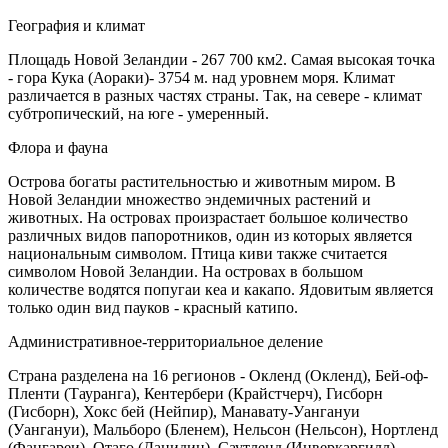
География и климат
Площадь Новой Зеландии - 267 700 км2. Самая высокая точка
- гора Кука (Аораки)- 3754 м. над уровнем моря. Климат
различается в разных частях страны. Так, на севере - климат
субтропический, на юге - умеренный.
Флора и фауна
Острова богаты растительностью и животным миром. В
Новой Зеландии множество эндемичных растений и
животных. На островах произрастает большое количество
различных видов папоротников, один из которых является
национальным символом. Птица киви также считается
символом Новой Зеландии. На островах в большом
количестве водятся попугаи кеа и какапо. Ядовитым является
только один вид пауков - красный катипо.
Административное-территориальное деление
Страна разделена на 16 регионов - Окленд (Окленд), Бей-оф-
Пленти (Тауранга), Кентербери (Крайстчерч), Гисборн
(Гисборн), Хокс бей (Нейпир), Манавату-Уангануи
(Уангануи), Мальборо (Бленем), Нельсон (Нельсон), Нортленд
(Фангареи), Отаго (Данидин), Саутленд (Инверкаргилл),