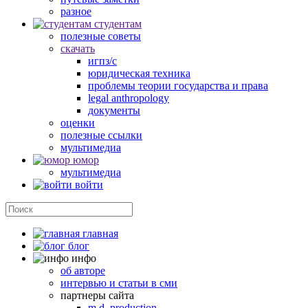
разное
студентам
полезные советы
скачать
игпз/с
юридическая техника
проблемы теории государства и права
legal anthropology
документы
оценки
полезные ссылки
мультимедиа
юмор
мультимедиа
войти
главная
блог
инфо
об авторе
интервью и статьи в сми
партнеры сайта
m.d. production