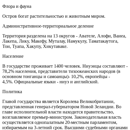
Флора и фауна
Остров богат растительностью и животным миром.
Административное-территориальное деление
Территория разделена на 13 округов - Авателе, Алофи, Ваиеа,
Лакепа, Лику, Макефу, Муталау, Намукулу, Таматакаутога,
Тои, Туапа, Хакупу, Хикутаваке.
Население
В государстве проживает 1400 человек. Ниуэнцы составляют -
78,2% населения, представители тихоокеанских народов (в
основном тонганцы и самоанцы)- 10,2%, европейцы -
4,5%. Официальные языки - ниуэ и английский.
Политика
Главой государства является Королева Великобритании,
представленная генерал-губернатором Новой Зеландии. Во
главе исполнительной власти находится правительство,
возглавляемое премьер-министром. Законодательная власть
осуществляется однопалатным 20-местным парламентом,
избираемым на 3-летний срок. Высшими судебными органами