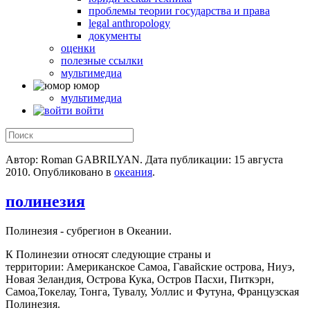
проблемы теории государства и права
legal anthropology
документы
оценки
полезные ссылки
мультимедиа
юмор
мультимедиа
войти
Автор: Roman GABRILYAN. Дата публикации:
15 августа
2010
. Опубликовано в
океания
.
полинезия
Полинезия - субрегион в Океании.
К Полинезии относят следующие страны и
территории: Американское Самоа, Гавайские острова, Ниуэ,
Новая Зеландия, Острова Кука, Остров Пасхи, Питкэрн,
Самоа,Токелау, Тонга, Тувалу, Уоллис и Футуна, Французская
Полинезия.