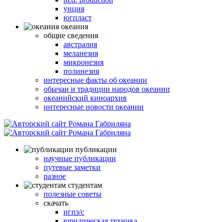
унция
югпласт
океания
общие сведения
австралия
меланезия
микронезия
полинезия
интересные факты об океании
обычаи и традиции народов океании
океанийский киноархив
интересные новости океании
публикации
научные публикации
путевые заметки
разное
студентам
полезные советы
скачать
игпз/с
юридическая техника