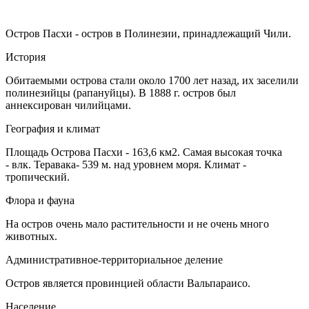
Остров Пасхи - остров в Полинезии, принадлежащий Чили.
История
Обитаемыми острова стали около 1700 лет назад, их заселили
полинезийцы (рапануйцы). В 1888 г. остров был
аннексирован чилийцами.
География и климат
Площадь Острова Пасхи - 163,6 км2. Самая высокая точка
- влк. Теравака- 539 м. над уровнем моря. Климат -
тропический.
Флора и фауна
На остров очень мало растительности и не очень много
животных.
Административное-территориальное деление
Остров является провинцией области Вальпараисо.
Население